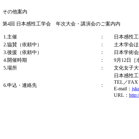
その他案内
第4回 日本感性工学会 年次大会・講演会のご案内内
1.主催
：
日本感性工
2.協賛（依頼中）
：
土木学会ほ
3.後援（依頼中）
：
日本学術会
4.開催時期
：
9月12日［
5.場所
：
文化女子大
日本感性工学会
TEL／FAX 0
6.申込・連絡先
：
E-mail：
jsk
URL：
http