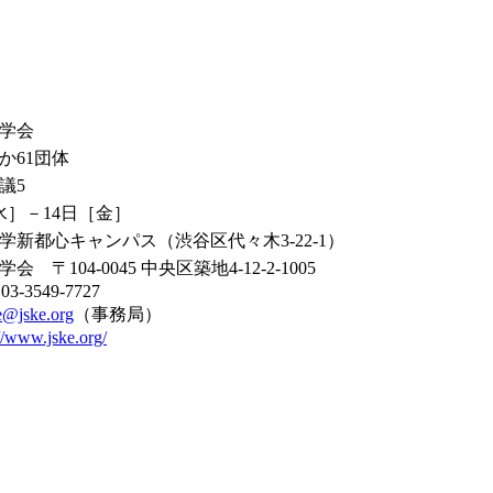
学会
か61団体
議5
水］－14日［金］
学新都心キャンパス（渋谷区代々木3-22-1）
 〒104-0045 中央区築地4-12-2-1005
3-3549-7727
e@jske.org
（事務局）
://www.jske.org/