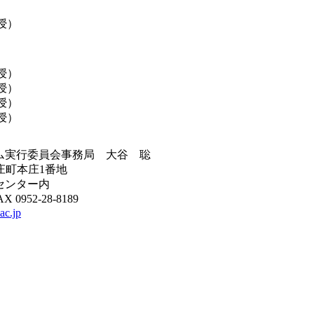
授）
授）
授）
授）
授）
ム実行委員会事務局 大谷 聡
市本庄町本庄1番地
センター内
X 0952-28-8189
ac.jp