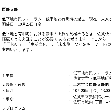
西部支部
低平地市民フォーラム「低平地と有明海の過去・現在・未来
開催日：10月26日［金］
低平地と有明海における諸事の正負を見極めるとき，佐賀低平
幅広くとらえ直すことが必要で あると考えます．そこから，
「 干拓史」，「生活文化」，「未来像」などをキーワードに
案内いたします．
低平地市民フォーラ
1.主催
:
佐賀大学（低平地研
2.共催・後援
:
土木学会西部支部他
3.日時
:
10月26日［金］13:00－
佐賀県立美術館ホール
4.場所
:
佐賀市城内1丁目15-23 TE
5.プログラム