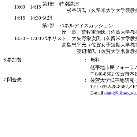
第1部 特別講演
13:00－14:15
杉谷昭氏（久留米大学大学院教
14:15－14:30
休憩
第2部 パネルディスカッション
座 長：荒牧軍治氏（佐賀大学教
14:30－17:00
パネリスト：大矢野栄次氏（久留米大学教
高島忠平氏（佐賀女子短期大学教
渡辺潔氏（佐賀大学名誉教
6.参加費
:
無料
低平地市民フォーラ
〒840-8502 佐賀
7.問合先
:
佐賀大学低平地研究
TEL 0952-28-8582／FA
E-mail
otani@ilt.saga-u.