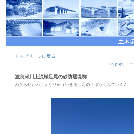
土木
トップページに戻る
<< prev.
一
渡良瀬川上流域足尾の砂防堰堤群
わたらせがわじょうりゅういきあしおのさぼうえんていぐん