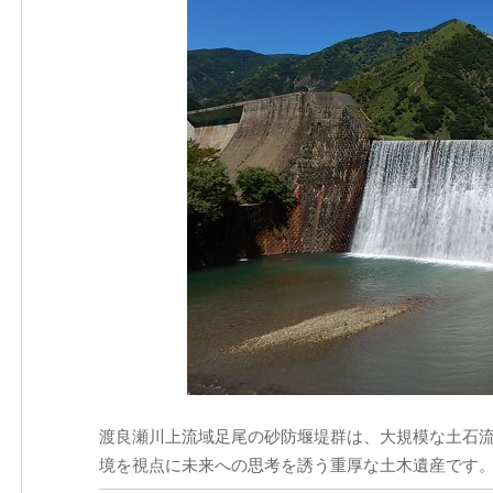
渡良瀬川上流域足尾の砂防堰堤群は、大規模な土石
境を視点に未来への思考を誘う重厚な土木遺産です