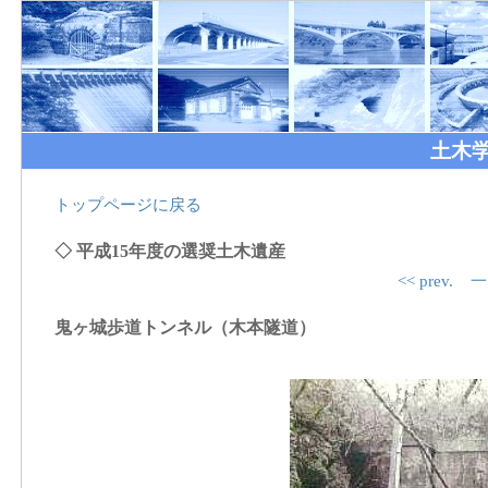
土木
トップページに戻る
◇ 平成15年度の選奨土木遺産
<< prev.
一
鬼ヶ城歩道トンネル（木本隧道）