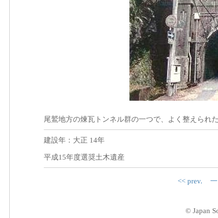
尾鷲地方の煉瓦トンネル群の一つで、よく整えられ
建設年：大正 14年
平成15年度選奨土木遺産
<< prev.
一
© Japan So