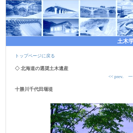
土木
トップページに戻る
◇ 北海道の選奨土木遺産
<< prev.
一
十勝川千代田堰堤