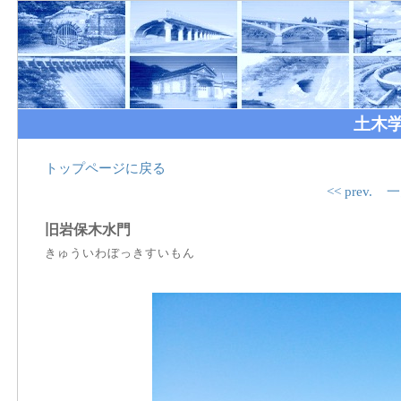
土木
トップページに戻る
<< prev.
一
旧岩保木水門
きゅういわぼっきすいもん