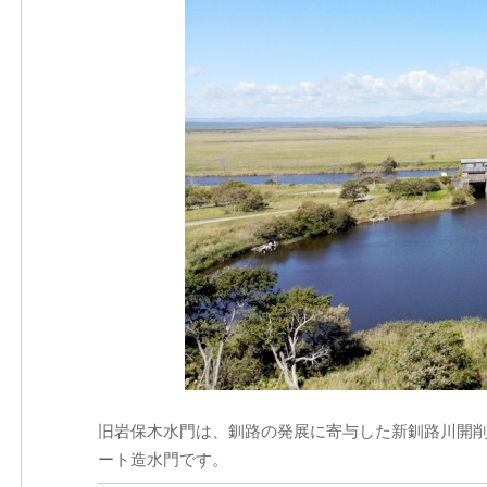
旧岩保木水門は、釧路の発展に寄与した新釧路川開
ート造水門です。