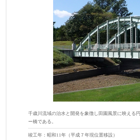
千歳川流域の治水と開発を象徴し田園風景に映える
ー橋である。
竣工年：昭和11年（平成７年現位置移設）