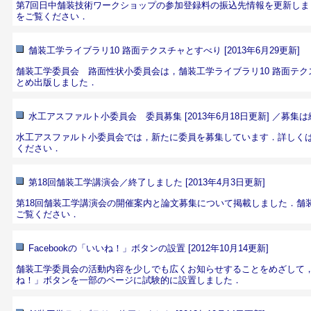
第7回日中舗装技術ワークショップの参加登録料の振込先情報を更新しま
をご覧ください．
舗装工学ライブラリ10 路面テクスチャとすべり [2013年6月29更新]
舗装工学委員会 路面性状小委員会は，
舗装工学ライブラリ10 路面テ
とめ出版しました．
水工アスファルト小委員会 委員募集 [2013年6月18日更新] ／募集
水工アスファルト小委員会では，新たに委員を募集しています．詳しく
ください．
第18回舗装工学講演会／終了しました [2013年4月3日更新]
第18回舗装工学講演会の開催案内と論文募集について掲載しました．
舗
ご覧ください．
Facebookの「いいね！」ボタンの設置 [2012年10月14更新]
舗装工学委員会の活動内容を少しでも広くお知らせすることをめざして，Fa
ね！」ボタンを一部のページに試験的に設置しました．