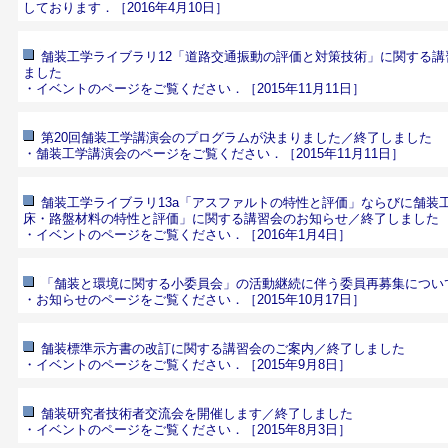
しております．［2016年4月10日］
舗装工学ライブラリ12「道路交通振動の評価と対策技術」に関する
ました
・
イベントのページ
をご覧ください．［2015年11月11日］
第20回舗装工学講演会のプログラムが決まりました／終了しました
・舗装工学講演会のページをご覧ください．［2015年11月11日］
舗装工学ライブラリ13a「アスファルトの特性と評価」ならびに舗装工
床・路盤材料の特性と評価」に関する講習会のお知らせ／終了しました
・
イベントのページ
をご覧ください．［2016年1月4日］
「舗装と環境に関する小委員会」の活動継続に伴う委員再募集につい
・
お知らせのページ
をご覧ください．［2015年10月17日］
舗装標準示方書の改訂に関する講習会のご案内／終了しました
・
イベントのページ
をご覧ください．［2015年9月8日］
舗装研究者技術者交流会を開催します／終了しました
・
イベントのページ
をご覧ください．［2015年8月3日］