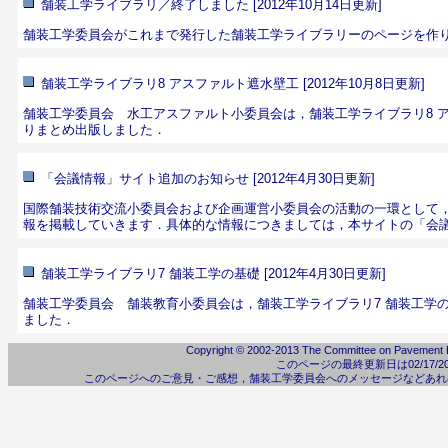
舗装工学ライブラリ／終了しました [2012年10月14日更新]
舗装工学委員会がこれまで発行した
舗装工学ライブラリーのページ
を作
舗装工学ライブラリ8 アスファルト遮水壁工 [2012年10月8日更新]
舗装工学委員会 水工アスファルト小委員会は，
舗装工学ライブラリ8 
りまとめ出版しました．
「会議情報」サイト追加のお知らせ [2012年4月30日更新]
国際舗装技術交流小委員会および企画運営小委員会の活動の一環として
報を掲載していきます．具体的な情報につきましては，
本サイトの「会
舗装工学ライブラリ7 舗装工学の基礎 [2012年4月30日更新]
舗装工学委員会 舗装教育小委員会は，
舗装工学ライブラリ7 舗装工学
ました．
Copyright © 2002-2013 The Committee on Pavement En
このページの最終更新日は02/17/2023
このページへのご意見・ご感想，舗装工学委員会へのメッセージなどあれ