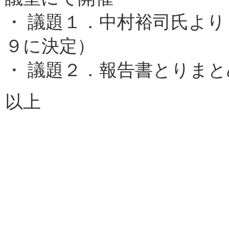
・ 議題１．中村裕司氏よ
９に決定）
・ 議題２．報告書とりまと
以上