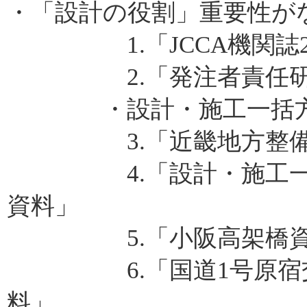
・「設計の役割」重要性が
1.「JCCA機関誌20
2.「発注者責任研究
・設計・施工一括方
3.「近畿地方整備局
4.「設計・施工一括
資料」
5.「小阪高架橋資
6.「国道1号原宿交
料」