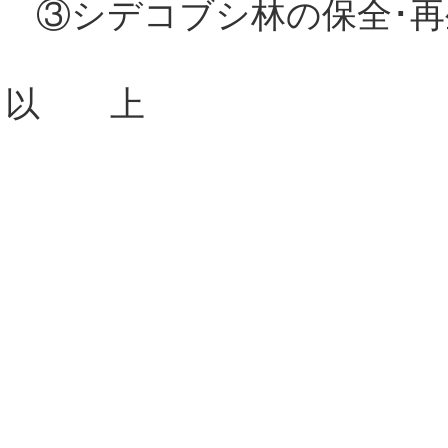
③シデコブシ林の保全･
以 上